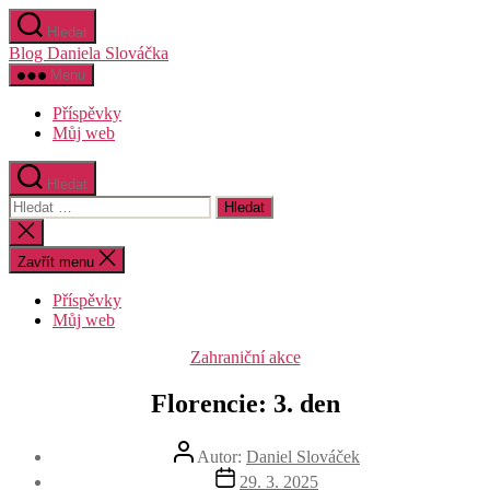
Přejít
Hledat
k
Blog Daniela Slováčka
obsahu
Menu
Příspěvky
Můj web
Hledat
Výsledky
vyhledávání:
Zavřít
vyhledávání
Zavřít menu
Příspěvky
Můj web
Rubriky
Zahraniční akce
Florencie: 3. den
Autor
Autor:
Daniel Slováček
příspěvku
Datum
29. 3. 2025