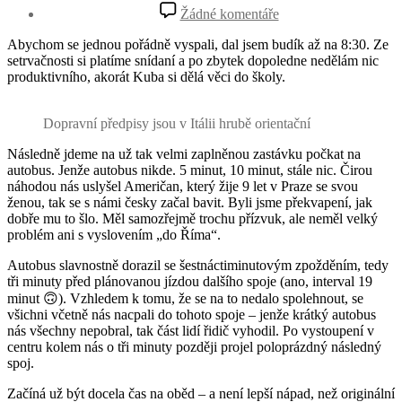
příspěvku
u
Žádné komentáře
textu
s
Abychom se jednou pořádně vyspali, dal jsem budík až na 8:30. Ze
názvem
setrvačnosti si platíme snídaní a po zbytek dopoledne nedělám nic
Florencie:
produktivního, akorát Kuba si dělá věci do školy.
3.
den
Dopravní předpisy jsou v Itálii hrubě orientační
Následně jdeme na už tak velmi zaplněnou zastávku počkat na
autobus. Jenže autobus nikde. 5 minut, 10 minut, stále nic. Čirou
náhodou nás uslyšel Američan, který žije 9 let v Praze se svou
ženou, tak se s námi česky začal bavit. Byli jsme překvapení, jak
dobře mu to šlo. Měl samozřejmě trochu přízvuk, ale neměl velký
problém ani s vyslovením „do Říma“.
Autobus slavnostně dorazil se šestnáctiminutovým zpožděním, tedy
tři minuty před plánovanou jízdou dalšího spoje (ano, interval 19
minut 🙃). Vzhledem k tomu, že se na to nedalo spolehnout, se
všichni včetně nás nacpali do tohoto spoje – jenže krátký autobus
nás všechny nepobral, tak část lidí řidič vyhodil. Po vystoupení v
centru kolem nás o tři minuty později projel poloprázdný následný
spoj.
Začíná už být docela čas na oběd – a není lepší nápad, než originální