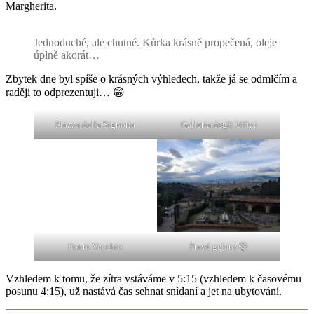
Margherita.
Jednoduché, ale chutné. Kůrka krásně propečená, oleje
úplně akorát…
Zbytek dne byl spíše o krásných výhledech, takže já se odmlčím a
raději to odprezentuji… 😁
Piazza della Signoria
Galleria degli Uffizi
Ponte Vecchio
Pravé gelato 😋
Vzhledem k tomu, že zítra vstáváme v 5:15 (vzhledem k časovému
posunu 4:15), už nastává čas sehnat snídaní a jet na ubytování.