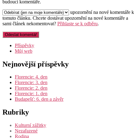
budoucí komentáře.
upozornění na nové komentáře k
tomuto článku.
Chcete dostávat upozornění na nové komentáře a
sami článek nekomentovat?
Přihlaste se k odběru
.
Příspěvky
Můj web
Nejnovější příspěvky
Florencie: 4. den
Florencie: 3. den
Florencie: 2. den
Florencie: 1. den
Budapešť: 6. den a závěr
Rubriky
Kulturní zážitky
Nezařazené
Rodina