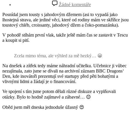
příspěvku
u
Žádné komentáře
textu
s
Posnídal jsem tousty s jahodovým džemem (asi to vypadá jako
názvem
lhostejná strava, ale jediné věci, které od rodiny mám ve skříňce jsou
EF
toustový chléb, croissanty, jahodový džem a čoko-pomazánka).
Londýn:
25.
V pohodě stíhám první vlak, takže ještě mám čas se zastavit v Tescu
den
a koupit si pití.
Zcela mimo téma, ale výhled za mě hezký… 😀
Na dnešek a zítřek tedy máme náhradní učitelku. Učebnice ji vůbec
nezajímala, zato jsme se dívali na archivní záznam BBC Dragons‘
Den, kde inovátoři prezentují své startupy před pěti bohatými a
vlivnými lidmi a žádají je o financování.
Ve spojení s tím jsme potom dělali různé diskuze a vyplňovali
otázky. Bylo to hodně zajímavé a zábavné… 😊
Oběd jsem měl dneska jednoduše úžasný 😍