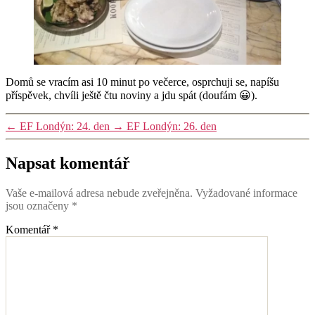
Domů se vracím asi 10 minut po večerce, osprchuji se, napíšu
příspěvek, chvíli ještě čtu noviny a jdu spát (doufám 😀).
←
EF Londýn: 24. den
→
EF Londýn: 26. den
Napsat komentář
Vaše e-mailová adresa nebude zveřejněna.
Vyžadované informace
jsou označeny
*
Komentář
*