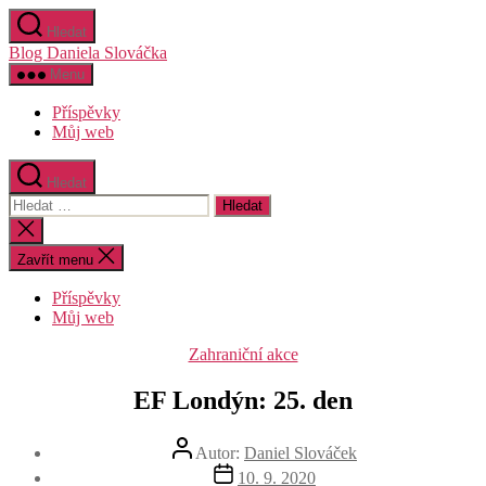
Přejít
Hledat
k
Blog Daniela Slováčka
obsahu
Menu
Příspěvky
Můj web
Hledat
Výsledky
vyhledávání:
Zavřít
vyhledávání
Zavřít menu
Příspěvky
Můj web
Rubriky
Zahraniční akce
EF Londýn: 25. den
Autor
Autor:
Daniel Slováček
příspěvku
Datum
10. 9. 2020