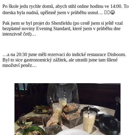
Po škole jedu rychle domů, abych stihl online hodinu ve 14:00. To
dneska byla nudná, upřímně jsem v průběhu usnul… 🤷‍♂️😂
Pak jsem se byl projet do Shenfieldu (po cestě jsem si ještě vzal
bezplatné noviny Evening Standard, které jsem v průběhu dne
intenzivně četl)…
…a na 20:30 jsme měli rezervaci do indické restaurace Dishoom.
Byl to sice gastronomický zážitek, ale utratili jsme tam šílené
množství peněz…